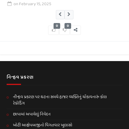
on
February 15, 2025
0
0
નિન્હવ પ્રકરણ
નીન્હવ પ્રકરણ પર ઘટના સમયે હાજર વ્યક્તિનું ચોંકાવનારું કોલ
રેકોર્ડિંગ
છાપામાં અપાયેલું નિવેદન
ખોટી આક્ષેપબાજીનો વિગતવાર ખુલાસો