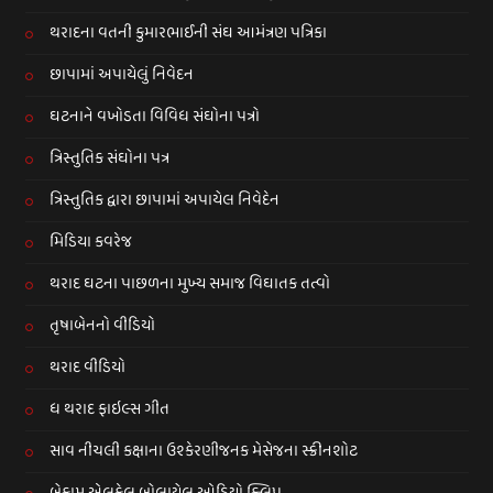
થરાદના વતની કુમારભાઈની સંઘ આમંત્રણ પત્રિકા
છાપામાં અપાયેલું નિવેદન
ઘટનાને વખોડતા વિવિધ સંઘોના પત્રો
ત્રિસ્તુતિક સંઘોના પત્ર
ત્રિસ્તુતિક દ્વારા છાપામાં અપાયેલ નિવેદેન
મિડિયા કવરેજ
થરાદ ઘટના પાછળના મુખ્ય સમાજ વિઘાતક તત્વો
તૃષાબેનનો વીડિયો
થરાદ વીડિયો
ધ થરાદ ફાઇલ્સ ગીત
સાવ નીચલી કક્ષાના ઉશ્કેરણીજનક મેસેજના સ્ક્રીનશોટ