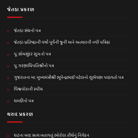
જેતડા પ્રકરણ
જેતડા સંઘનો પત્ર
જેતડા પ્રતિષ્ઠાની વર્ષો પૂર્વેની જૂની અને અત્યારની નવી પત્રિકા
પૂ. સોમસુંદર સૂ.મ.નો પત્ર
પૂ. ગરછાધિપતિશ્રીનો પત્ર
ગુજરાતના મા. મુખ્યમંત્રીશ્રી ભૂપેન્દ્રભાઈ પટેલનો શુભેચ્છા પાઠવતો પત્ર
વિશ્વવોરાની સ્પીચ
ધમકીનો પત્ર
થરાદ પ્રકરણ
ઘટના બાદ સત્ય બતાવતું ભોરોલ તીર્થનું નિવેદન