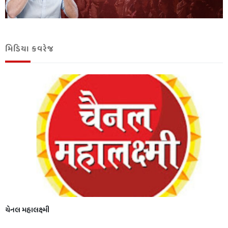
મિડિયા કવરેજ
ચેનલ મહાલક્ષ્મી