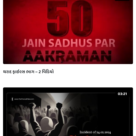
થરાદ ફાઇલ્સ ભાગ – 2 વિડિયો
03:21