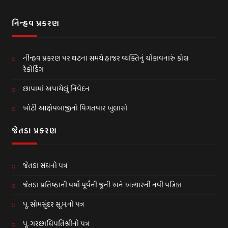
નિન્હવ પ્રકરણ
નીન્હવ પ્રકરણ પર ઘટના સમયે હાજર વ્યક્તિનું ચોંકાવનારું કોલ
રેકોર્ડિંગ
છાપામાં અપાયેલું નિવેદન
ખોટી આક્ષેપબાજીનો વિગતવાર ખુલાસો
જેતડા પ્રકરણ
જેતડા સંઘનો પત્ર
જેતડા પ્રતિષ્ઠાની વર્ષો પૂર્વેની જૂની અને અત્યારની નવી પત્રિકા
પૂ. સોમસુંદર સૂ.મ.નો પત્ર
પૂ. ગરછાધિપતિશ્રીનો પત્ર