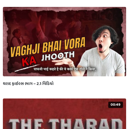
થરાદ ફાઇલ્સ ભાગ – 2.1 વિડિયો
00:49