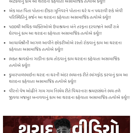
અટકવાનું કામ આ થરાદના કહેવાતા અસામાજિક તત્વોએ કર્યું!!!
એક માત પિતા પોતાના દીકરા મુનિવરને પોતાના ઘરે ય ન પધરાવી શકે એવી
પરિસ્થિતિનું સર્જન આ થરાદના કહેવાતા અસામાજિક તત્વોએ કર્યું!!!
૫૦૦થી અધિક વ્યક્તિઓએ ઉપાશ્રયના બંને તરફના દરવાજાને અર્ધી રાત્રે
ઘેરવાનું કામ આ થરાદના કહેવાતા અસામાજિક તત્વોએ કર્યું!!!
આચાર્યશ્રીની આગળ આવીને છોકરીઓએ રસ્તો રોકવાનું કામ આ થરાદના
કહેવાતા અસામાજિક તત્વોએ કર્યું!!!
ભક્ત શ્રાવકોના ગાડીના કાચ તોડવાનું કામ થરાદના કહેવાતા અસામાજિક
તત્વોએ કર્યું!!!
કુમારપાળભાઈના થરાદ ના ઘરની અંદર ભયાનક રીતે ભાંગફોડ કરવાનું કામ આ
થરાદના કહેવાતા અસામાજિક તત્વોએ કર્યું!!!
વીરનો વેષ ઓઢીને ગામ ગામ નિર્ભય રીતે વિચરનારા શ્રમણસંઘને ભય તળે
જીવવા મજબુર બનાવવાનું કામ આ થરાદના કહેવાતા અસામાજિક તત્વોએ કર્યું!!!