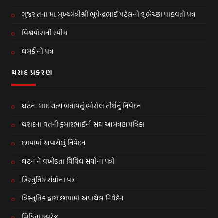
ગુજરાતના મા. મુખ્યમંત્રીશ્રી ભૂપેન્દ્રભાઈ પટેલનો શુભેચ્છા પાઠવતો પત્ર
વિશ્વવોરાની સ્પીચ
ધમકીનો પત્ર
થરાદ પ્રકરણ
ઘટના બાદ સત્ય બતાવતું ભોરોલ તીર્થનું નિવેદન
થરાદના વતની કુમારભાઈની સંઘ આમંત્રણ પત્રિકા
છાપામાં અપાયેલું નિવેદન
ઘટનાને વખોડતા વિવિધ સંઘોના પત્રો
ત્રિસ્તુતિક સંઘોના પત્ર
ત્રિસ્તુતિક દ્વારા છાપામાં અપાયેલ નિવેદેન
મિડિયા કવરેજ