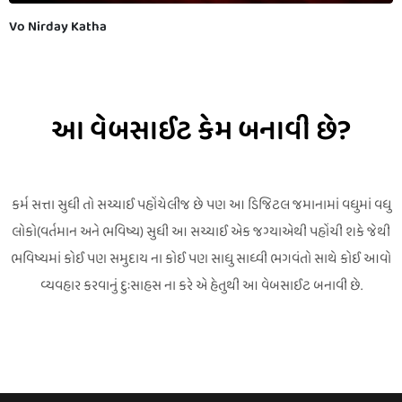
Vo Nirday Katha
આ વેબસાઈટ કેમ બનાવી છે?
કર્મ સત્તા સુધી તો સચ્ચાઈ પહોંચેલીજ છે પણ આ ડિજિટલ જમાનામાં વધુમાં વધુ
લોકો(વર્તમાન અને ભવિષ્ય) સુધી આ સચ્ચાઈ એક જગ્યાએથી પહોંચી શકે જેથી
ભવિષ્યમાં કોઈ પણ સમુદાય ના કોઈ પણ સાધુ સાધ્વી ભગવંતો સાથે કોઈ આવો
વ્યવહાર કરવાનું દુઃસાહસ ના કરે એ હેતુથી આ વેબસાઈટ બનાવી છે.