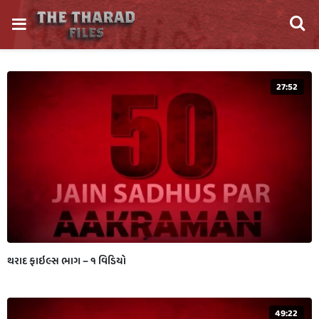
27:52
થરાદ ફાઇલ્સ ભાગ – ૧ વિડિયો
49:22