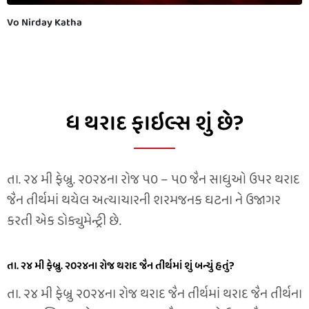
Vo Nirday Katha
ધ થરાદ ફાઇલ્સ શું છે?
તા. ૨૪ મી ફેબ્રુ. ૨૦૨૪ના રોજ ૫૦ – ૫૦ જૈન સાધુઓ ઉપર થરાદ
જૈન તીર્થમાં થયેલ અત્યાચારની શરમજનક ઘટના ને ઉજાગર
કરતી એક ડોક્યુમેન્ટ્રી છે.
તા. ૨૪ મી ફેબ્રુ. ૨૦૨૪ના રોજ થરાદ જૈન તીર્થમાં શું બન્યું હતું?
તા. ૨૪ મી ફેબ્રુ ૨૦૨૪ના રોજ થરાદ જૈન તીર્થમાં થરાદ જૈન તીર્થના