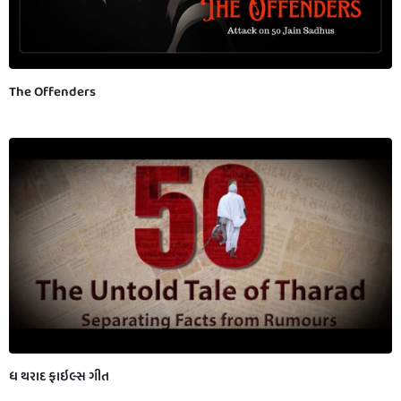
The Offenders
ધ થરાદ ફાઇલ્સ ગીત