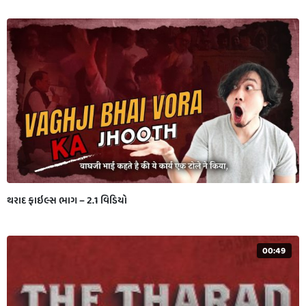
થરાદ ફાઇલ્સ ભાગ – 2.1 વિડિયો
00:49