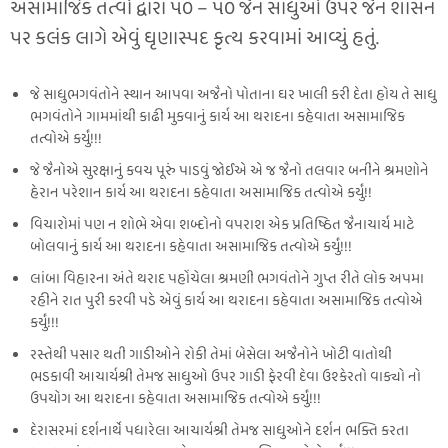
અસામાજિક તત્વો દ્વારા ૫૦ – ૫૦ જૈન સાધુઓ ઉપર જૈન શાસન
પર કલંક લાગે એવું ઘૃણાસ્પદ કૃત્ય કરવામાં આવ્યું હતું.
જે સાધુભગવંતોને સ્થાન આપવા અજૈનો પોતાના ઘર ખાલી કરી દેતા હોય તે સાધુ
ભગવંતોને ગામમાંથી કાઢી મુકવાનું કાર્ય આ થરાદના કહેવાતા અસામાજિક
તત્વોએ કર્યું!!!
જે જૈનોએ સુરક્ષાનું કવચ પૂરું પાડવું જોઈએ એ જ જૈનો તલવાર બનીને શ્રમણોને
હેરાન પરેશાન કાર્ય આ થરાદના કહેવાતા અસામાજિક તત્વોએ કર્યું!!
વિચારોમાં પણ ન શોભે એવા શબ્દોનો વપરાશ એક પ્રતિષ્ઠિત જૈનાચાર્ય માટે
બોલવાનું કાર્ય આ થરાદના કહેવાતા અસામાજિક તત્વોએ કર્યું!!!
લાંબા વિહારના અંતે થરાદ પહોંચેલા શ્રમણી ભગવંતોને ગુપ્ત રીતે લોક અપમા
રહીને રાત પુરી કરવી પડે એવું કાર્ય આ થરાદના કહેવાતા અસામાજિક તત્વોએ
કર્યું!!!
રસ્તેથી પસાર થતી ગાડીઓને રોકી તેમાં બેસેલા અજૈનોને ખોટી વાતોથી
ભડકાવી આચાર્યશ્રી તેમજ સાધુઓ ઉપર ગાડી ફેરવી દેવા ઉશ્કેરતો વાક્યો નો
ઉપયોગ આ થરાદના કહેવાતા અસામાજિક તત્વોએ કર્યું!!!
દેરાસરમાં દર્શનાર્થે પધારેલા આચાર્યશ્રી તેમજ સાધુઓને દર્શન ભક્તિ કરતા