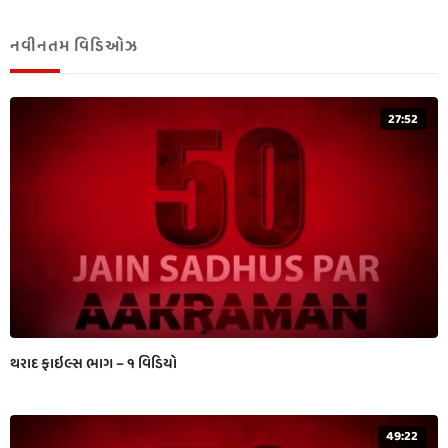
નવીનતમ વિડિઓઝ
27:52
થરાદ ફાઇલ્સ ભાગ – ૧ વિડિયો
49:22