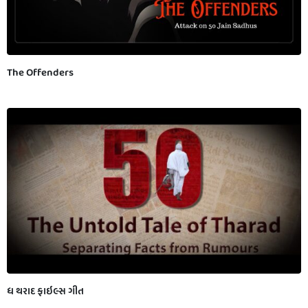
The Offenders
ધ થરાદ ફાઇલ્સ ગીત