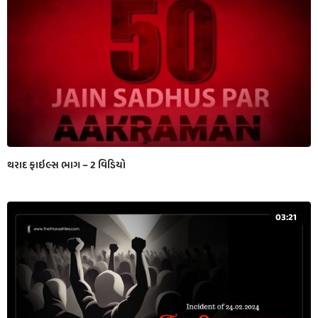
થરાદ ફાઇલ્સ ભાગ – 2 વિડિયો
03:21