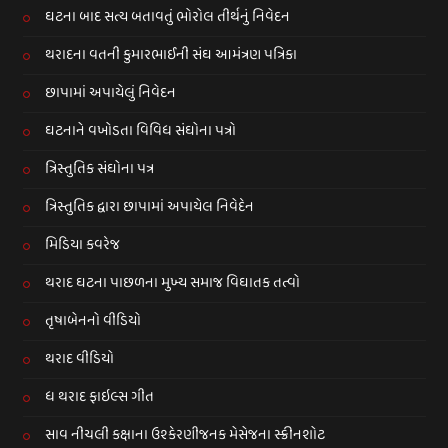
ઘટના બાદ સત્ય બતાવતું ભોરોલ તીર્થનું નિવેદન
થરાદના વતની કુમારભાઈની સંઘ આમંત્રણ પત્રિકા
છાપામાં અપાયેલું નિવેદન
ઘટનાને વખોડતા વિવિધ સંઘોના પત્રો
ત્રિસ્તુતિક સંઘોના પત્ર
ત્રિસ્તુતિક દ્વારા છાપામાં અપાયેલ નિવેદેન
મિડિયા કવરેજ
થરાદ ઘટના પાછળના મુખ્ય સમાજ વિઘાતક તત્વો
તૃષાબેનનો વીડિયો
થરાદ વીડિયો
ધ થરાદ ફાઇલ્સ ગીત
સાવ નીચલી કક્ષાના ઉશ્કેરણીજનક મેસેજના સ્ક્રીનશોટ