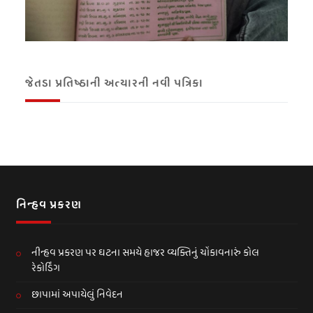
જેતડા પ્રતિષ્ઠાની અત્યારની નવી પત્રિકા
નિન્હવ પ્રકરણ
નીન્હવ પ્રકરણ પર ઘટના સમયે હાજર વ્યક્તિનું ચોંકાવનારું કોલ
રેકોર્ડિંગ
છાપામાં અપાયેલું નિવેદન