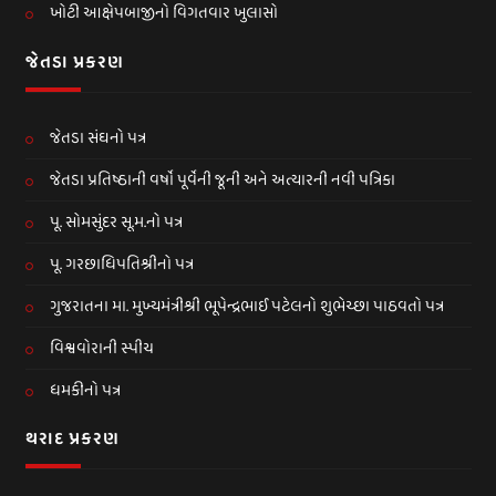
ખોટી આક્ષેપબાજીનો વિગતવાર ખુલાસો
જેતડા પ્રકરણ
જેતડા સંઘનો પત્ર
જેતડા પ્રતિષ્ઠાની વર્ષો પૂર્વેની જૂની અને અત્યારની નવી પત્રિકા
પૂ. સોમસુંદર સૂ.મ.નો પત્ર
પૂ. ગરછાધિપતિશ્રીનો પત્ર
ગુજરાતના મા. મુખ્યમંત્રીશ્રી ભૂપેન્દ્રભાઈ પટેલનો શુભેચ્છા પાઠવતો પત્ર
વિશ્વવોરાની સ્પીચ
ધમકીનો પત્ર
થરાદ પ્રકરણ