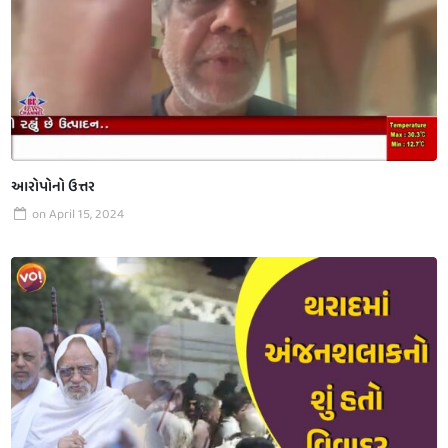
આરોપોનો ઉત્તર
on
April 15, 2024