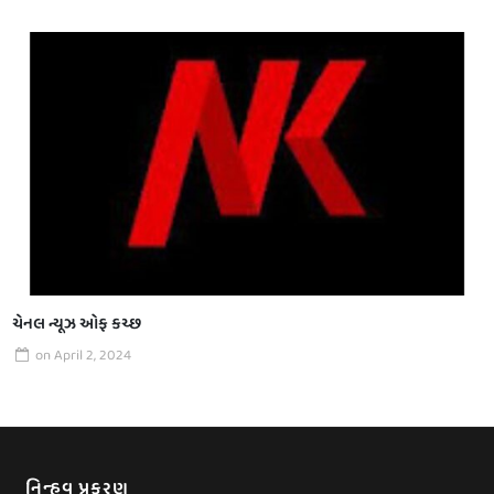
ચેનલ ન્યૂઝ ઓફ કચ્છ
on
April 2, 2024
નિન્હવ પ્રકરણ