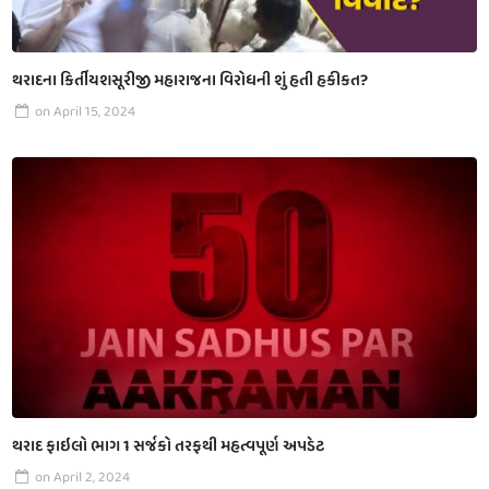
થરાદના કિર્તીયશસૂરીજી મહારાજના વિરોધની શું હતી હકીકત?
on
April 15, 2024
થરાદ ફાઇલો ભાગ 1 સર્જકો તરફથી મહત્વપૂર્ણ અપડેટ
on
April 2, 2024