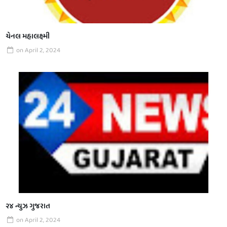
ચેનલ મહાલક્ષ્મી
on
April 2, 2024
૨૪ ન્યુઝ ગુજરાત
on
April 2, 2024