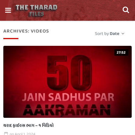
ARCHIVES:
VIDEOS
Sort by
Date
27:52
થરાદ ફાઇલ્સ ભાગ – ૧ વિડિયો
on
April 1, 2024