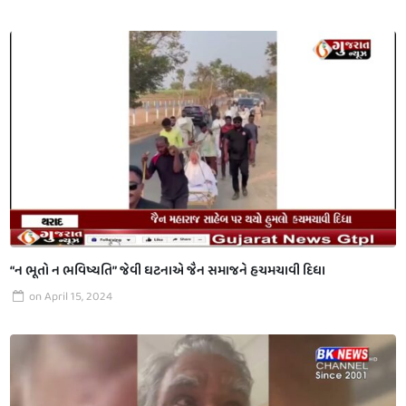
“ન ભૂતો ન ભવિષ્યતિ” જેવી ઘટનાએ જૈન સમાજને હચમચાવી દિધા
on
April 15, 2024