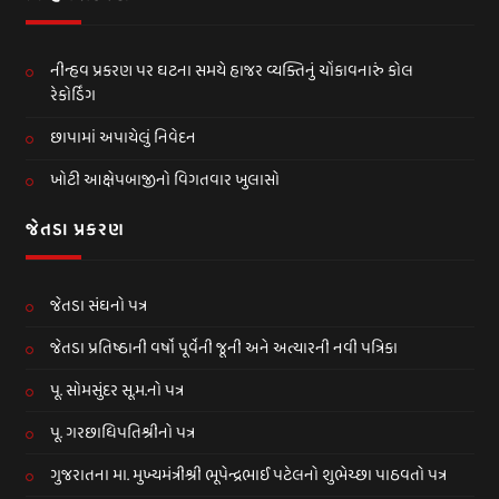
નીન્હવ પ્રકરણ પર ઘટના સમયે હાજર વ્યક્તિનું ચોંકાવનારું કોલ
રેકોર્ડિંગ
છાપામાં અપાયેલું નિવેદન
ખોટી આક્ષેપબાજીનો વિગતવાર ખુલાસો
જેતડા પ્રકરણ
જેતડા સંઘનો પત્ર
જેતડા પ્રતિષ્ઠાની વર્ષો પૂર્વેની જૂની અને અત્યારની નવી પત્રિકા
પૂ. સોમસુંદર સૂ.મ.નો પત્ર
પૂ. ગરછાધિપતિશ્રીનો પત્ર
ગુજરાતના મા. મુખ્યમંત્રીશ્રી ભૂપેન્દ્રભાઈ પટેલનો શુભેચ્છા પાઠવતો પત્ર