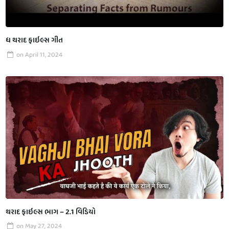
ધ થરાદ ફાઇલ્સ ગીત
on
April 11, 2024
થરાદ ફાઇલ્સ ભાગ – 2.1 વિડિયો
on
May 27, 2024