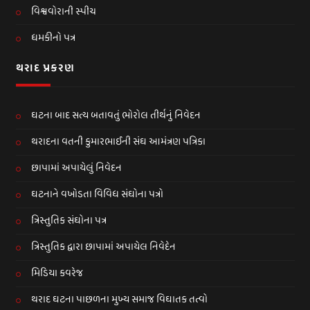
વિશ્વવોરાની સ્પીચ
ધમકીનો પત્ર
થરાદ પ્રકરણ
ઘટના બાદ સત્ય બતાવતું ભોરોલ તીર્થનું નિવેદન
થરાદના વતની કુમારભાઈની સંઘ આમંત્રણ પત્રિકા
છાપામાં અપાયેલું નિવેદન
ઘટનાને વખોડતા વિવિધ સંઘોના પત્રો
ત્રિસ્તુતિક સંઘોના પત્ર
ત્રિસ્તુતિક દ્વારા છાપામાં અપાયેલ નિવેદેન
મિડિયા કવરેજ
થરાદ ઘટના પાછળના મુખ્ય સમાજ વિઘાતક તત્વો