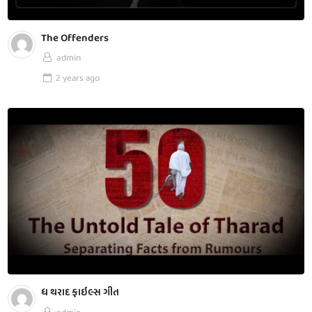
The Offenders
admin
2 years
ago
ધ થરાદ ફાઇલ્સ ગીત