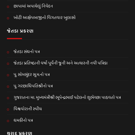
છાપામાં અપાયેલું નિવેદન
ખોટી આક્ષેપબાજીનો વિગતવાર ખુલાસો
જેતડા પ્રકરણ
જેતડા સંઘનો પત્ર
જેતડા પ્રતિષ્ઠાની વર્ષો પૂર્વેની જૂની અને અત્યારની નવી પત્રિકા
પૂ. સોમસુંદર સૂ.મ.નો પત્ર
પૂ. ગરછાધિપતિશ્રીનો પત્ર
ગુજરાતના મા. મુખ્યમંત્રીશ્રી ભૂપેન્દ્રભાઈ પટેલનો શુભેચ્છા પાઠવતો પત્ર
વિશ્વવોરાની સ્પીચ
ધમકીનો પત્ર
થરાદ પ્રકરણ