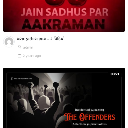
થરાદ ફાઇલ્સ ભાગ – 2 વિડિયો
admin
2 years
ago
03:21