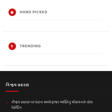
HAND PICKED
TRENDING
નિન્હવ પ્રકરણ
નીન્હવ પ્રકરણ પર ઘટના સમયે હાજર વ્યક્તિનું ચોંકાવનારું કોલ
રેકોર્ડિંગ