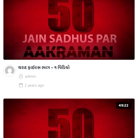
થરાદ ફાઇલ્સ ભાગ – ૧ વિડિયો
admin
2 years
ago
49:22