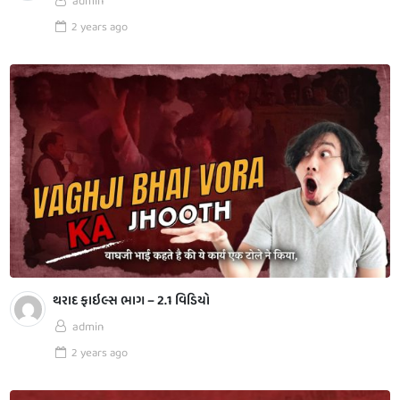
admin
2 years
ago
થરાદ ફાઇલ્સ ભાગ – 2.1 વિડિયો
admin
2 years
ago