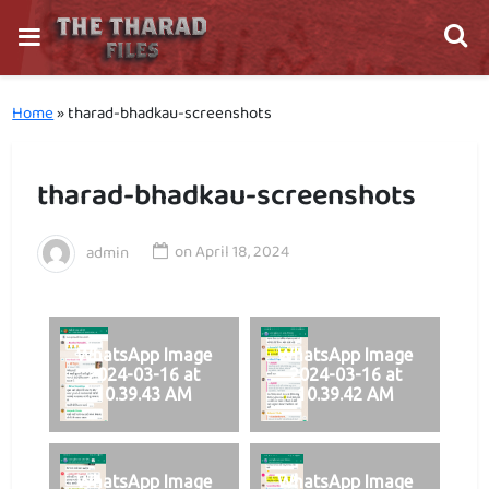
Home
»
tharad-bhadkau-screenshots
tharad-bhadkau-screenshots
admin
on
April 18, 2024
WhatsApp Image
WhatsApp Image
2024-03-16 at
2024-03-16 at
10.39.43 AM
10.39.42 AM
WhatsApp Image
WhatsApp Image