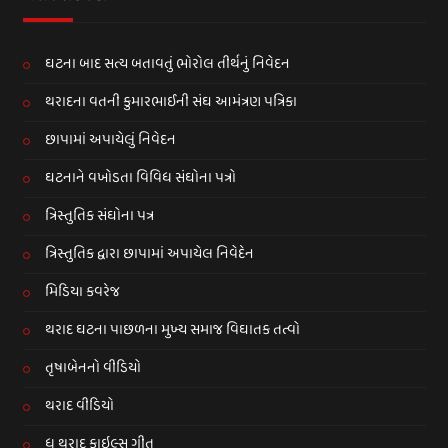
ઘટના બાદ સત્ય બતાવતું ભોરોલ તીર્થનું નિવેદન
થરાદના વતની કુમારભાઈની સંઘ આમંત્રણ પત્રિકા
છાપામાં અપાયેલું નિવેદન
ઘટનાને વખોડતા વિવિધ સંઘોના પત્રો
ત્રિસ્તુતિક સંઘોના પત્ર
ત્રિસ્તુતિક દ્વારા છાપામાં અપાયેલ નિવેદેન
મિડિયા કવરેજ
થરાદ ઘટના પાછળના મુખ્ય સમાજ વિઘાતક તત્વો
તૃષાબેનનો વીડિયો
થરાદ વીડિયો
ધ થરાદ ફાઇલ્સ ગીત