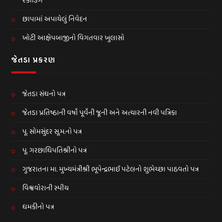
રેકોર્ડિંગ
છાપામાં અપાયેલું નિવેદન
ખોટી આક્ષેપબાજીનો વિગતવાર ખુલાસો
જેતડા પ્રકરણ
જેતડા સંઘનો પત્ર
જેતડા પ્રતિષ્ઠાની વર્ષો પૂર્વેની જૂની અને અત્યારની નવી પત્રિકા
પૂ. સોમસુંદર સૂ.મ.નો પત્ર
પૂ. ગરછાધિપતિશ્રીનો પત્ર
ગુજરાતના મા. મુખ્યમંત્રીશ્રી ભૂપેન્દ્રભાઈ પટેલનો શુભેચ્છા પાઠવતો પત્ર
વિશ્વવોરાની સ્પીચ
ધમકીનો પત્ર