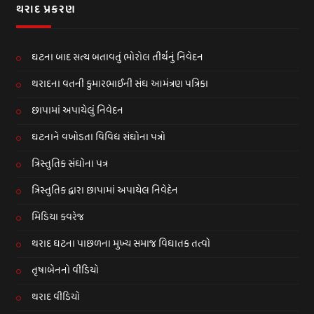
થરાદ પ્રકરણ
ઘટના બાદ સત્ય બતાવતું ભોરોલ તીર્થનું નિવેદન
થરાદના વતની કુમારભાઈની સંઘ આમંત્રણ પત્રિકા
છાપામાં અપાયેલું નિવેદન
ઘટનાને વખોડતા વિવિધ સંઘોના પત્રો
ત્રિસ્તુતિક સંઘોના પત્ર
ત્રિસ્તુતિક દ્વારા છાપામાં અપાયેલ નિવેદેન
મિડિયા કવરેજ
થરાદ ઘટના પાછળના મુખ્ય સમાજ વિઘાતક તત્વો
તૃષાબેનનો વીડિયો
થરાદ વીડિયો