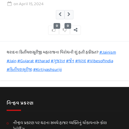
on
April 15, 2024
0
0
થરાદના કિર્તીયશસૂરીજી મહારાજના વિરોધની શું હતી હકીકત?
#Jainism
#Jain
#Gujarat
#tharad
#ગુજરાત
#જૈન
#થરાદ
#VibesofIndia
#કિર્તીયશસૂરીજી
#Kirtiyashsuriji
નિન્હવ પ્રકરણ
નીન્હવ પ્રકરણ પર ઘટના સમયે હાજર વ્યક્તિનું ચોંકાવનારું કોલ