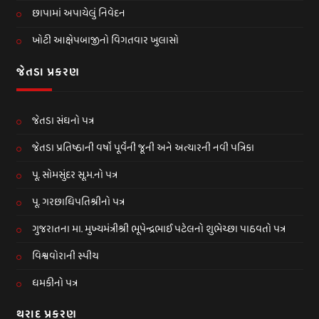
છાપામાં અપાયેલું નિવેદન
ખોટી આક્ષેપબાજીનો વિગતવાર ખુલાસો
જેતડા પ્રકરણ
જેતડા સંઘનો પત્ર
જેતડા પ્રતિષ્ઠાની વર્ષો પૂર્વેની જૂની અને અત્યારની નવી પત્રિકા
પૂ. સોમસુંદર સૂ.મ.નો પત્ર
પૂ. ગરછાધિપતિશ્રીનો પત્ર
ગુજરાતના મા. મુખ્યમંત્રીશ્રી ભૂપેન્દ્રભાઈ પટેલનો શુભેચ્છા પાઠવતો પત્ર
વિશ્વવોરાની સ્પીચ
ધમકીનો પત્ર
થરાદ પ્રકરણ