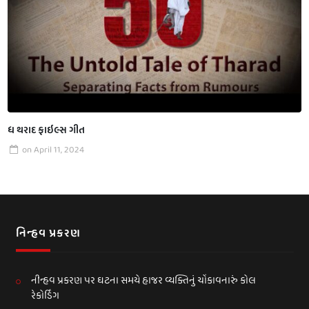
ધ થરાદ ફાઇલ્સ ગીત
on
April 11, 2024
નિન્હવ પ્રકરણ
નીન્હવ પ્રકરણ પર ઘટના સમયે હાજર વ્યક્તિનું ચોંકાવનારું કોલ
રેકોર્ડિંગ