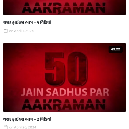
થરાદ ફાઇલ્સ ભાગ – ૧ વિડિયો
on
April 1, 2024
49:22
થરાદ ફાઇલ્સ ભાગ – 2 વિડિયો
on
April 26, 2024