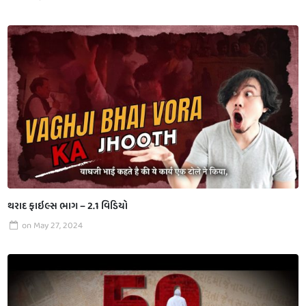
થરાદ ફાઇલ્સ ભાગ – 2.1 વિડિયો
on
May 27, 2024