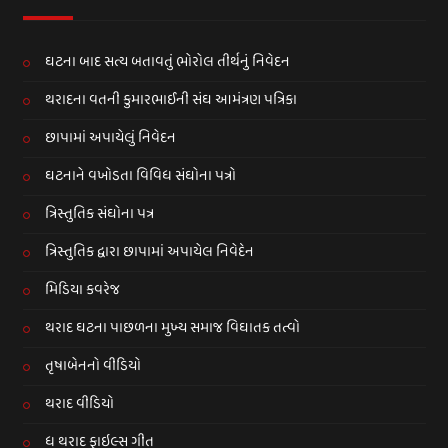
ઘટના બાદ સત્ય બતાવતું ભોરોલ તીર્થનું નિવેદન
થરાદના વતની કુમારભાઈની સંઘ આમંત્રણ પત્રિકા
છાપામાં અપાયેલું નિવેદન
ઘટનાને વખોડતા વિવિધ સંઘોના પત્રો
ત્રિસ્તુતિક સંઘોના પત્ર
ત્રિસ્તુતિક દ્વારા છાપામાં અપાયેલ નિવેદેન
મિડિયા કવરેજ
થરાદ ઘટના પાછળના મુખ્ય સમાજ વિઘાતક તત્વો
તૃષાબેનનો વીડિયો
થરાદ વીડિયો
ધ થરાદ ફાઇલ્સ ગીત