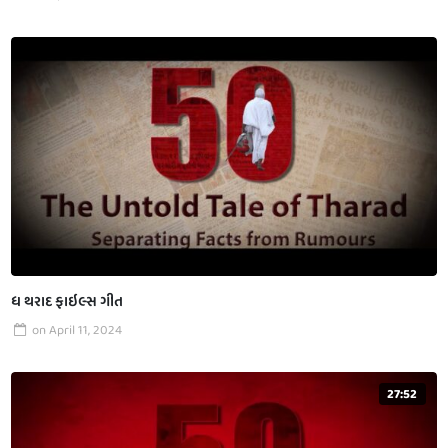
ધ થરાદ ફાઇલ્સ ગીત
on
April 11, 2024
27:52