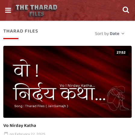
THARAD FILES
Sort by
Date
27:52
Vo Nirday Katha
on
February 22, 2025