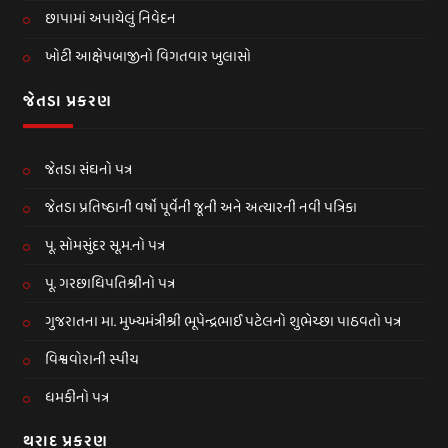
છાપામાં અપાયેલું નિવેદન
ખોટી આક્ષેપબાજીનો વિગતવાર ખુલાસો
જેતડા પ્રકરણ
જેતડા સંઘનો પત્ર
જેતડા પ્રતિષ્ઠાની વર્ષો પૂર્વેની જૂની અને અત્યારની નવી પત્રિકા
પૂ. સોમસુંદર સૂ.મ.નો પત્ર
પૂ. ગરછાધિપતિશ્રીનો પત્ર
ગુજરાતના મા. મુખ્યમંત્રીશ્રી ભૂપેન્દ્રભાઈ પટેલનો શુભેચ્છા પાઠવતો પત્ર
વિશ્વવોરાની સ્પીચ
ધમકીનો પત્ર
થરાદ પ્રકરણ