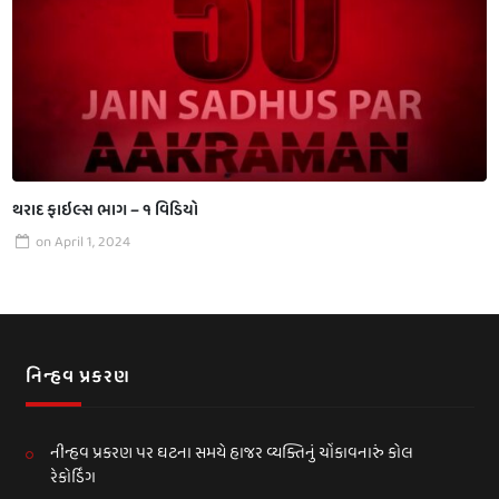
થરાદ ફાઇલ્સ ભાગ – ૧ વિડિયો
on
April 1, 2024
નિન્હવ પ્રકરણ
નીન્હવ પ્રકરણ પર ઘટના સમયે હાજર વ્યક્તિનું ચોંકાવનારું કોલ
રેકોર્ડિંગ