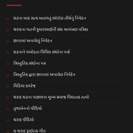
ઘટના બાદ સત્ય બતાવતું ભોરોલ તીર્થનું નિવેદન
થરાદના વતની કુમારભાઈની સંઘ આમંત્રણ પત્રિકા
છાપામાં અપાયેલું નિવેદન
ઘટનાને વખોડતા વિવિધ સંઘોના પત્રો
ત્રિસ્તુતિક સંઘોના પત્ર
ત્રિસ્તુતિક દ્વારા છાપામાં અપાયેલ નિવેદેન
મિડિયા કવરેજ
થરાદ ઘટના પાછળના મુખ્ય સમાજ વિઘાતક તત્વો
તૃષાબેનનો વીડિયો
થરાદ વીડિયો
ધ થરાદ ફાઇલ્સ ગીત