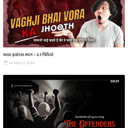
થરાદ ફાઇલ્સ ભાગ – 2.1 વિડિયો
on
May 27, 2024
03:21